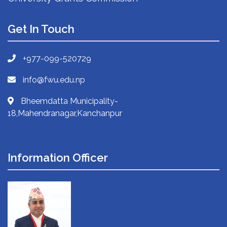
Get In Touch
+977-099-520729
info@fwu.edu.np
Bheemdatta Municipality-
18,Mahendranagar,Kanchanpur
Information Officer